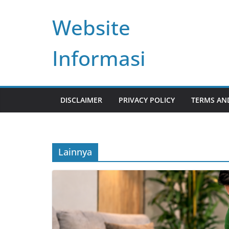
Skip
Website
to
content
Informasi
DISCLAIMER
PRIVACY POLICY
TERMS AN
Lainnya