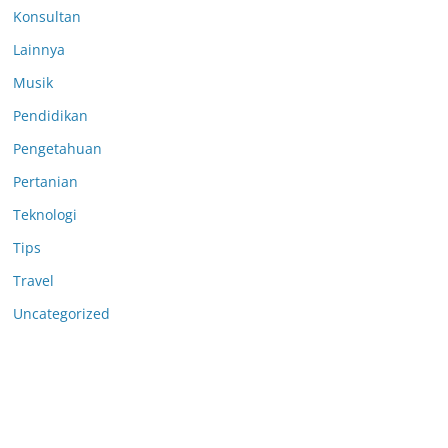
Konsultan
Lainnya
Musik
Pendidikan
Pengetahuan
Pertanian
Teknologi
Tips
Travel
Uncategorized
Anoboy
MerahPutih88
Situs Slot Deposit 5k