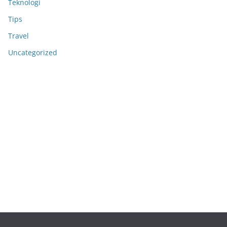
Teknologi
Tips
Travel
Uncategorized
Anoboy
MerahPutih88
Situs Slot Deposit 5k
Situs Slot Deposit Qris
Anichin
Motorbalap.id
Okekios