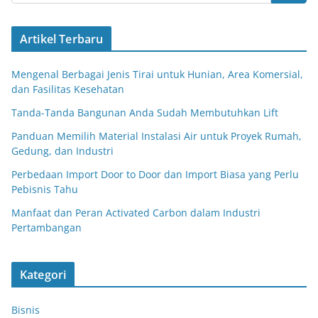
Artikel Terbaru
Mengenal Berbagai Jenis Tirai untuk Hunian, Area Komersial,
dan Fasilitas Kesehatan
Tanda-Tanda Bangunan Anda Sudah Membutuhkan Lift
Panduan Memilih Material Instalasi Air untuk Proyek Rumah,
Gedung, dan Industri
Perbedaan Import Door to Door dan Import Biasa yang Perlu
Pebisnis Tahu
Manfaat dan Peran Activated Carbon dalam Industri
Pertambangan
Kategori
Bisnis