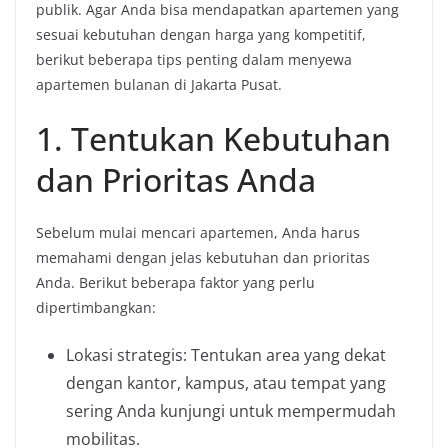
publik. Agar Anda bisa mendapatkan apartemen yang
sesuai kebutuhan dengan harga yang kompetitif,
berikut beberapa tips penting dalam menyewa
apartemen bulanan di Jakarta Pusat.
1. Tentukan Kebutuhan
dan Prioritas Anda
Sebelum mulai mencari apartemen, Anda harus
memahami dengan jelas kebutuhan dan prioritas
Anda. Berikut beberapa faktor yang perlu
dipertimbangkan:
Lokasi strategis: Tentukan area yang dekat
dengan kantor, kampus, atau tempat yang
sering Anda kunjungi untuk mempermudah
mobilitas.