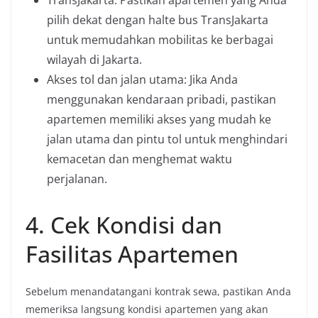
TransJakarta: Pastikan apartemen yang Anda
pilih dekat dengan halte bus TransJakarta
untuk memudahkan mobilitas ke berbagai
wilayah di Jakarta.
Akses tol dan jalan utama: Jika Anda
menggunakan kendaraan pribadi, pastikan
apartemen memiliki akses yang mudah ke
jalan utama dan pintu tol untuk menghindari
kemacetan dan menghemat waktu
perjalanan.
4. Cek Kondisi dan
Fasilitas Apartemen
Sebelum menandatangani kontrak sewa, pastikan Anda
memeriksa langsung kondisi apartemen yang akan