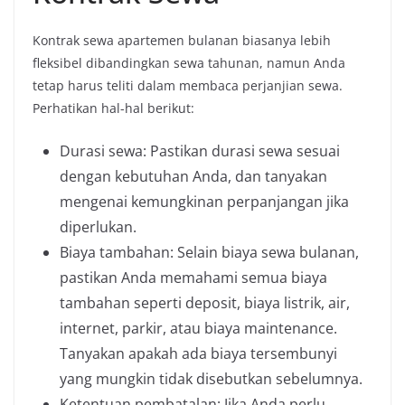
Kontrak sewa apartemen bulanan biasanya lebih
fleksibel dibandingkan sewa tahunan, namun Anda
tetap harus teliti dalam membaca perjanjian sewa.
Perhatikan hal-hal berikut:
Durasi sewa: Pastikan durasi sewa sesuai
dengan kebutuhan Anda, dan tanyakan
mengenai kemungkinan perpanjangan jika
diperlukan.
Biaya tambahan: Selain biaya sewa bulanan,
pastikan Anda memahami semua biaya
tambahan seperti deposit, biaya listrik, air,
internet, parkir, atau biaya maintenance.
Tanyakan apakah ada biaya tersembunyi
yang mungkin tidak disebutkan sebelumnya.
Ketentuan pembatalan: Jika Anda perlu