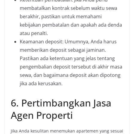
membatalkan kontrak sebelum waktu sewa
berakhir, pastikan untuk memahami
kebijakan pembatalan dan apakah ada denda
atau penalti.
Keamanan deposit: Umumnya, Anda harus
memberikan deposit sebagai jaminan.
Pastikan ada ketentuan yang jelas tentang
pengembalian deposit tersebut di akhir masa
sewa, dan bagaimana deposit akan dipotong
jika ada kerusakan.
6. Pertimbangkan Jasa
Agen Properti
Jika Anda kesulitan menemukan apartemen yang sesuai