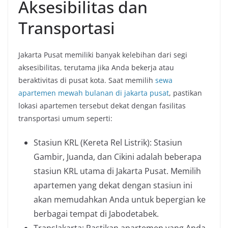
Aksesibilitas dan
Transportasi
Jakarta Pusat memiliki banyak kelebihan dari segi
aksesibilitas, terutama jika Anda bekerja atau
beraktivitas di pusat kota. Saat memilih
sewa
apartemen mewah bulanan di jakarta pusat
, pastikan
lokasi apartemen tersebut dekat dengan fasilitas
transportasi umum seperti:
Stasiun KRL (Kereta Rel Listrik): Stasiun
Gambir, Juanda, dan Cikini adalah beberapa
stasiun KRL utama di Jakarta Pusat. Memilih
apartemen yang dekat dengan stasiun ini
akan memudahkan Anda untuk bepergian ke
berbagai tempat di Jabodetabek.